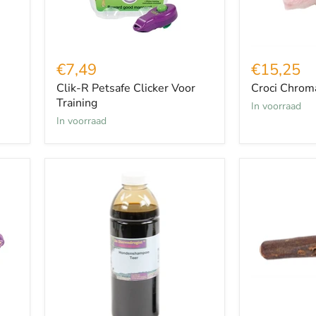
€7,49
€15,25
Clik-R Petsafe Clicker Voor
Croci Chroma
Training
in voorraad
in voorraad
Dierendrogist
Dog
Teershampoo
Woodzzz
Hond
Olijfhout