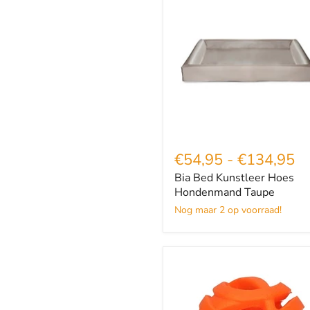
Bed
Kunstleer
Hoes
Hondenmand
Taupe
€54,95
-
€134,95
Bia Bed Kunstleer Hoes
Hondenmand Taupe
Nog maar 2 op voorraad!
Chuckit
Breathe
Right
Fetch