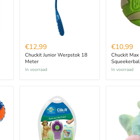
€12,99
€10,99
Chuckit Junior Werpstok 18
Chuckit Max
Meter
Squeekerbal
in voorraad
in voorraad
Clik-
Croci
R
Chromaball
Petsafe
Haai
Clicker
Voor
Training