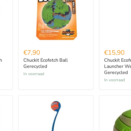
Launcher
Werpstok
Gerecycled
€7,90
€15,90
h
Chuckit Ecofetch Ball
Chuckit Ecof
Gerecycled
Launcher We
Gerecycled
in voorraad
in voorraad
Chuckit
Chuckit
Junior
Max
Werpstok
Glow
18
Ultra
Meter
Squeekerbal
Groen