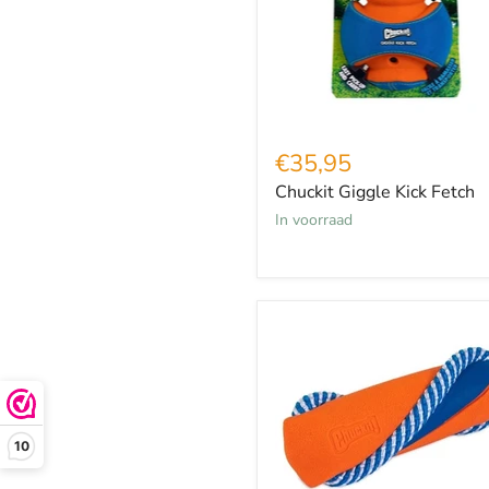
€35,95
Chuckit Giggle Kick Fetch
in voorraad
Chuckit
Ultra
Bumper
Tug
10