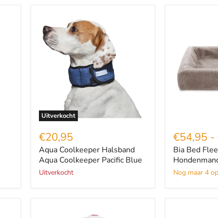
Aqua
Bia
Coolkeeper
Bed
Halsband
Fleece
Aqua
Hoes
Coolkeeper
Hondenman
Pacific
Taupe
Blue
Uitverkocht
€20,95
€54,95
-
Aqua Coolkeeper Halsband
Bia Bed Fle
Aqua Coolkeeper Pacific Blue
Hondenmand
Uitverkocht
Nog maar 4 op
Blond
Chuckit