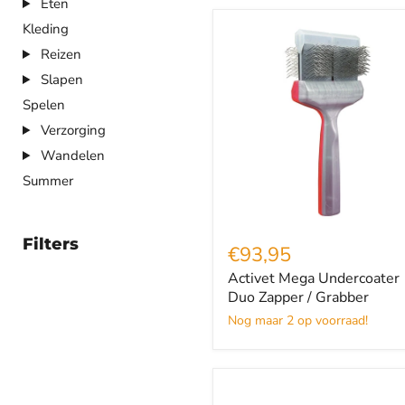
Eten
Kleding
Activet
Mega
Reizen
Undercoater
Slapen
Duo
Zapper
Spelen
/
Grabber
Verzorging
Wandelen
Summer
Filters
€93,95
Activet Mega Undercoater
Duo Zapper / Grabber
Nog maar 2 op voorraad!
Bia