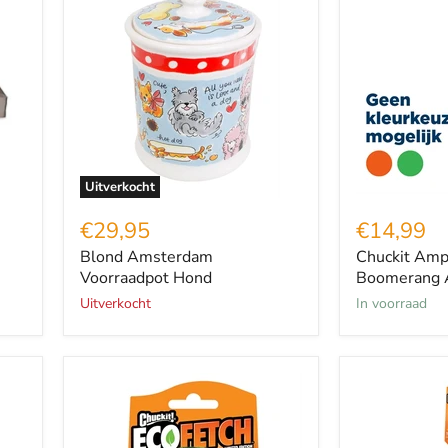
Amsterdam
Amphibious
Voorraadpot
Boomerang
Hond
Assorti
Uitverkocht
€29,95
€14,99
Blond Amsterdam
Chuckit Amp
Voorraadpot Hond
Boomerang A
Uitverkocht
in voorraad
Chuckit
Chuckit
Ecofetch
Ecofetch
Ball
Sport
Gerecycled
Ball