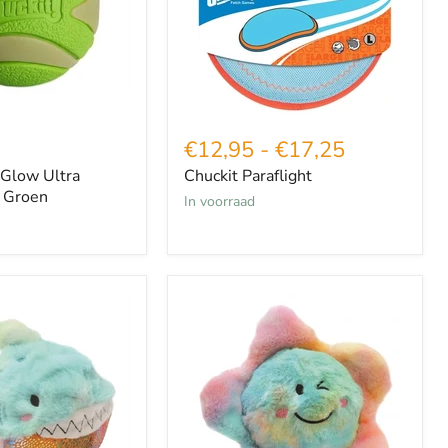
€12,95
-
€17,25
 Glow Ultra
Chuckit Paraflight
 Groen
in voorraad
Croci
Chromaball
Zeester