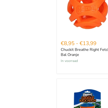
Bal
Oranje
€8,95
-
€13,99
Chuckit Breathe Right Fetc
Bal Oranje
in voorraad
Chuckit
Giggle
Kick
Fetch