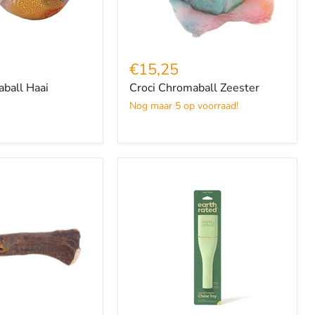
€15,25
ball Haai
Croci Chromaball Zeester
Nog maar 5 op voorraad!
Earth
Rated
Chew
Toy
Rubber