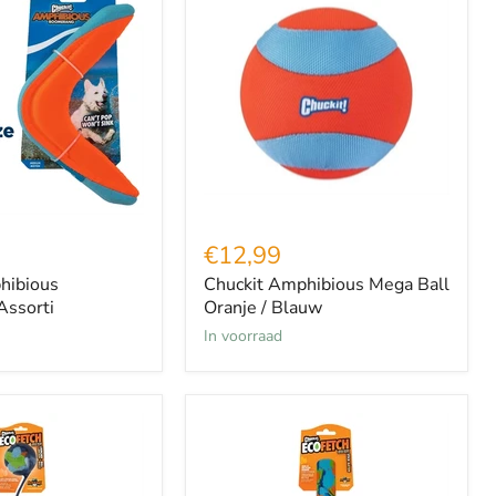
Amphibious
Mega
Ball
Oranje
/
Blauw
€12,99
hibious
Chuckit Amphibious Mega Ball
ssorti
Oranje / Blauw
in voorraad
Chuckit
Ecofetch
Ultra
Stick