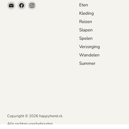
Email
Vind
Vind
Eten
happyhond.nl
ons
ons
Kleding
op
op
Reizen
Facebook
Instagram
Slapen
Spelen
Verzorging
Wandelen
Summer
Copyright © 2026 happyhond.nl.
Alle rechten voorbehouden