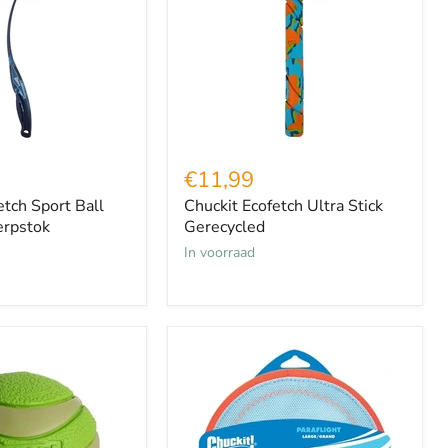
Gerecycled
€11,99
etch Sport Ball
Chuckit Ecofetch Ultra Stick
rpstok
Gerecycled
in voorraad
Chuckit
Paraflight