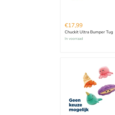
€17,99
Chuckit Ultra Bumper Tug
in voorraad
Croci
Reef
Dier
Pluche
Assorti