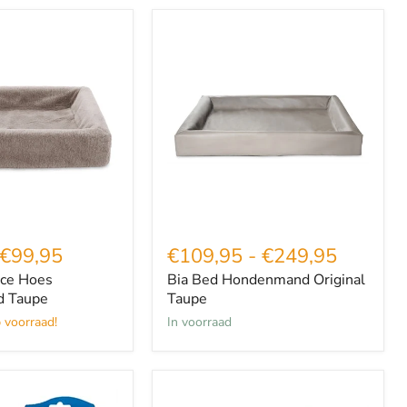
Bia
Bed
Hondenmand
Original
d
Taupe
€99,95
€109,95
-
€249,95
ece Hoes
Bia Bed Hondenmand Original
 Taupe
Taupe
 voorraad!
in voorraad
Chuckit