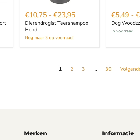
€10,75
-
€23,95
€5,49
-
€
orti
Dierendrogist Teershampoo
Dog Woodzzz
Hond
in voorraad
Nog maar 3 op voorraad!
1
2
3
…
30
Volgend
Merken
Informatie