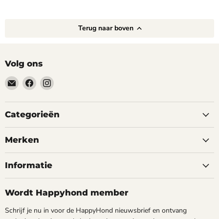
Terug naar boven
Volg ons
Email
Vind
Vind
happyhond.nl
ons
ons
op
op
Facebook
Instagram
Categorieën
Merken
Informatie
Wordt Happyhond member
Schrijf je nu in voor de HappyHond nieuwsbrief en ontvang