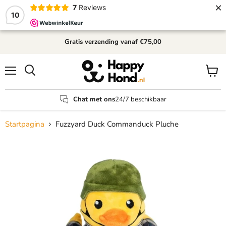
×
7
Reviews
10
Gratis verzending
vanaf €75,00
Menu
Winke
Zoeken
bekijk
Chat met ons
24/7 beschikbaar
Startpagina
Fuzzyard Duck Commanduck Pluche