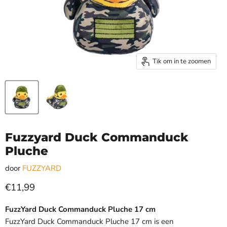
Tik om in te zoomen
Fuzzyard Duck Commanduck
Pluche
door
FUZZYARD
Huidige prijs
€11,99
FuzzYard Duck Commanduck Pluche 17 cm
FuzzYard Duck Commanduck Pluche 17 cm is een