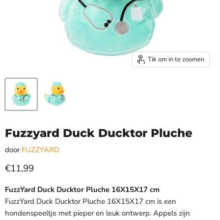
Tik om in te zoomen
Fuzzyard Duck Ducktor Pluche
door
FUZZYARD
Huidige prijs
€11,99
FuzzYard Duck Ducktor Pluche 16X15X17 cm
FuzzYard Duck Ducktor Pluche 16X15X17 cm is een
hondenspeeltje met pieper en leuk ontwerp. Appels zijn