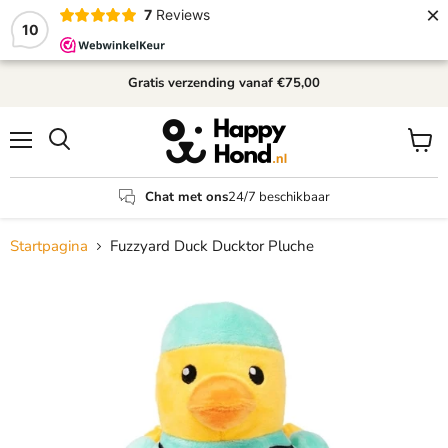
×
7
Reviews
10
Gratis verzending
vanaf €75,00
Menu
Winke
Zoeken
bekijk
Chat met ons
24/7 beschikbaar
Startpagina
Fuzzyard Duck Ducktor Pluche