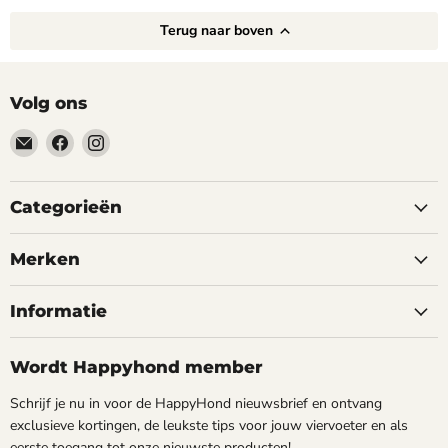
Terug naar boven
Volg ons
Email
Vind
Vind
happyhond.nl
ons
ons
op
op
Facebook
Instagram
Categorieën
Merken
Informatie
Wordt Happyhond member
Schrijf je nu in voor de HappyHond nieuwsbrief en ontvang
exclusieve kortingen, de leukste tips voor jouw viervoeter en als
eerste toegang tot onze nieuwste producten!