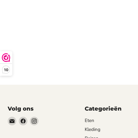
10
Volg ons
Categorieën
Email
Vind
Vind
Eten
happyhond.nl
ons
ons
Kleding
op
op