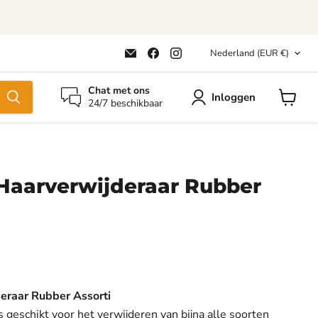
Land
Email
Vind
Vind
Nederland
(EUR €)
happyhond.nl
ons
ons
op
op
Facebook
Instagram
Chat met ons
Inloggen
24/7 beschikbaar
Winkel
bekijke
Haarverwijderaar Rubber
eraar Rubber Assorti
 geschikt voor het verwijderen van bijna alle soorten