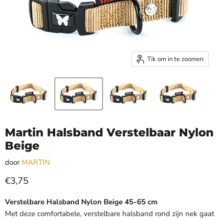
Tik om in te zoomen
Martin Halsband Verstelbaar Nylon
Beige
door
MARTIN
Huidige prijs
€3,75
Verstelbare Halsband Nylon Beige 45-65 cm
Met deze comfortabele, verstelbare halsband rond zijn nek gaat