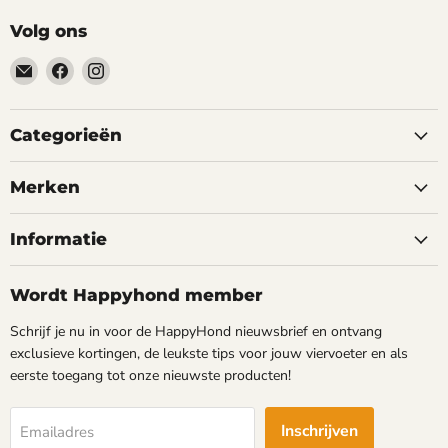
Volg ons
Email
Vind
Vind
happyhond.nl
ons
ons
op
op
Facebook
Instagram
Categorieën
Merken
Informatie
Wordt Happyhond member
Schrijf je nu in voor de HappyHond nieuwsbrief en ontvang
exclusieve kortingen, de leukste tips voor jouw viervoeter en als
eerste toegang tot onze nieuwste producten!
Inschrijven
Emailadres