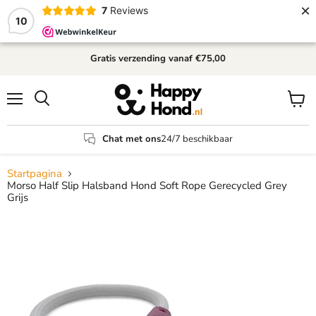
×
7
Reviews
10
Gratis verzending
vanaf €75,00
Menu
Winke
Zoeken
bekijk
Chat met ons
24/7 beschikbaar
Startpagina
Morso Half Slip Halsband Hond Soft Rope Gerecycled Grey
Grijs