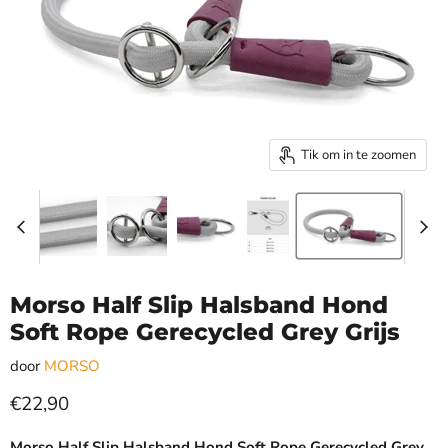
Tik om in te zoomen
Morso Half Slip Halsband Hond
Soft Rope Gerecycled Grey Grijs
door
MORSO
Huidige prijs
€22,90
Morso Half Slip Halsband Hond Soft Rope Gerecycled Grey