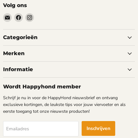
Volg ons
Email
Vind
Vind
happyhond.nl
ons
ons
op
op
Facebook
Instagram
Categorieën
Merken
Informatie
Wordt Happyhond member
Schrijf je nu in voor de HappyHond nieuwsbrief en ontvang
exclusieve kortingen, de leukste tips voor jouw viervoeter en als
eerste toegang tot onze nieuwste producten!
Inschrijven
Emailadres