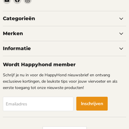
happyhond.nl
ons
ons
op
op
Facebook
Instagram
Categorieën
Merken
Informatie
Wordt Happyhond member
Schrijf je nu in voor de HappyHond nieuwsbrief en ontvang
exclusieve kortingen, de leukste tips voor jouw viervoeter en als
eerste toegang tot onze nieuwste producten!
Inschrijven
Emailadres