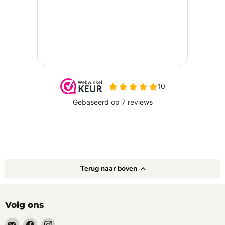
Terug naar boven
Volg ons
Email
Vind
Vind