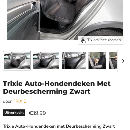
Tik om in te zoomen
Trixie Auto-Hondendeken Met
Deurbescherming Zwart
door
TRIXIE
Huidige prijs
€39,99
Uitverkocht
Trixie Auto-Hondendeken met Deurbescherming Zwart