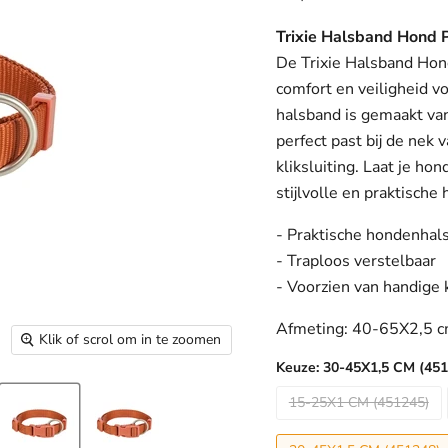
Trixie Halsband Hond 
De Trixie Halsband Hon
comfort en veiligheid v
halsband is gemaakt van
perfect past bij de nek 
kliksluiting. Laat je h
stijlvolle en praktische
- Praktische hondenhal
- Traploos verstelbaar
- Voorzien van handige k
Afmeting: 40-65X2,5 
Klik of scrol om in te zoomen
Keuze:
30-45X1,5 CM (451
15-25X1 CM (451245)