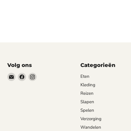
Volg ons
Categorieën
Email
Vind
Vind
Eten
happyhond.nl
ons
ons
Kleding
op
op
Reizen
Facebook
Instagram
Slapen
Spelen
Verzorging
Wandelen