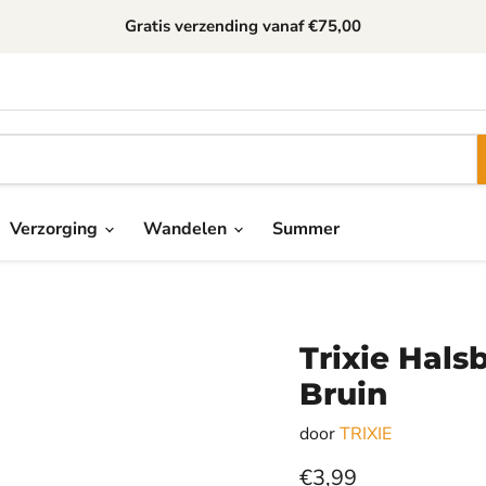
Gratis verzending
vanaf €75,00
Verzorging
Wandelen
Summer
Trixie Hal
Bruin
door
TRIXIE
Huidige prijs
€3,99