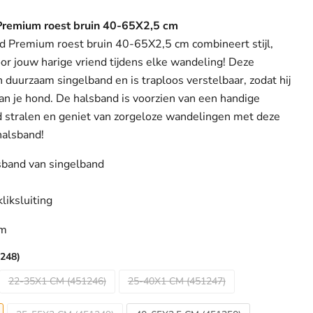
Premium roest bruin 40-65X2,5 cm
d Premium roest bruin 40-65X2,5 cm combineert stijl,
oor jouw harige vriend tijdens elke wandeling! Deze
 duurzaam singelband en is traploos verstelbaar, zodat hij
van je hond. De halsband is voorzien van een handige
ond stralen en geniet van zorgeloze wandelingen met deze
 halsband!
sband van singelband
liksluiting
cm
248)
22-35X1 CM (451246)
25-40X1 CM (451247)