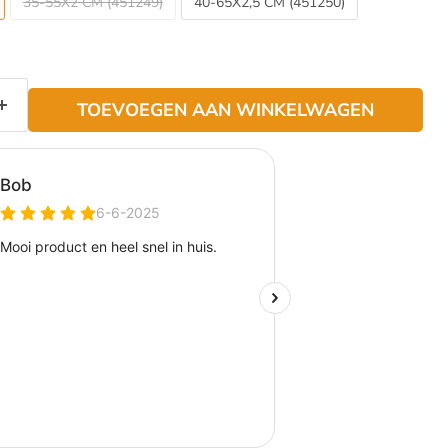
35-55X2 CM (451249)
40-65X2,5 CM (451250)
TOEVOEGEN AAN WINKELWAGEN