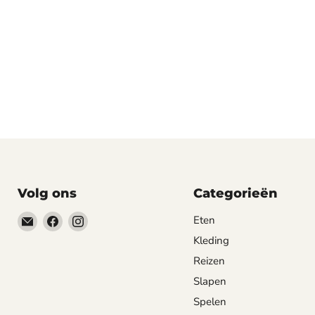
Volg ons
Categorieën
Email
Vind
Vind
Eten
happyhond.nl
ons
ons
Kleding
op
op
Reizen
Facebook
Instagram
Slapen
Spelen