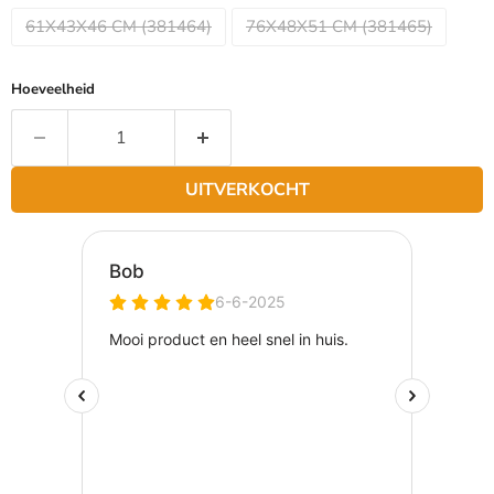
61X43X46 CM (381464)
76X48X51 CM (381465)
Hoeveelheid
UITVERKOCHT