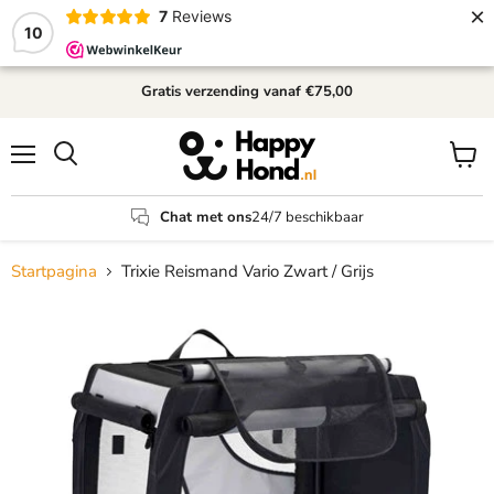
×
7
Reviews
10
Gratis verzending
vanaf €75,00
Menu
Winke
Zoeken
bekijk
Chat met ons
24/7 beschikbaar
Startpagina
Trixie Reismand Vario Zwart / Grijs