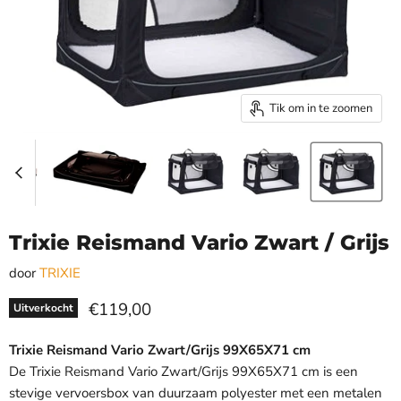
Tik om in te zoomen
Trixie Reismand Vario Zwart / Grijs
door
TRIXIE
Huidige prijs
€119,00
Uitverkocht
Trixie Reismand Vario Zwart/Grijs 99X65X71 cm
De Trixie Reismand Vario Zwart/Grijs 99X65X71 cm is een
stevige vervoersbox van duurzaam polyester met een metalen