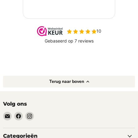
Terug naar boven
Volg ons
Email
Vind
Vind
happyhond.nl
ons
ons
op
op
Facebook
Instagram
Categorieën