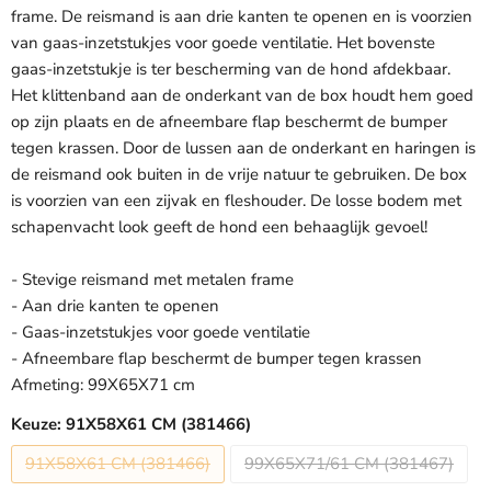
frame. De reismand is aan drie kanten te openen en is voorzien
van gaas-inzetstukjes voor goede ventilatie. Het bovenste
gaas-inzetstukje is ter bescherming van de hond afdekbaar.
Het klittenband aan de onderkant van de box houdt hem goed
op zijn plaats en de afneembare flap beschermt de bumper
tegen krassen. Door de lussen aan de onderkant en haringen is
de reismand ook buiten in de vrije natuur te gebruiken. De box
is voorzien van een zijvak en fleshouder. De losse bodem met
schapenvacht look geeft de hond een behaaglijk gevoel!
- Stevige reismand met metalen frame
- Aan drie kanten te openen
- Gaas-inzetstukjes voor goede ventilatie
- Afneembare flap beschermt de bumper tegen krassen
Afmeting: 99X65X71 cm
Keuze:
91X58X61 CM (381466)
91X58X61 CM (381466)
99X65X71/61 CM (381467)