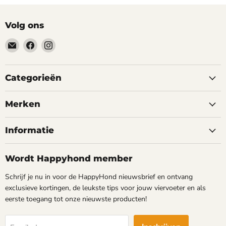
Volg ons
Email
Vind
Vind
happyhond.nl
ons
ons
op
op
Facebook
Instagram
Categorieën
Merken
Informatie
Wordt Happyhond member
Schrijf je nu in voor de HappyHond nieuwsbrief en ontvang
exclusieve kortingen, de leukste tips voor jouw viervoeter en als
eerste toegang tot onze nieuwste producten!