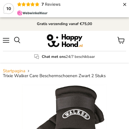
×
7
Reviews
10
Gratis verzending
vanaf €75,00
Menu
Winke
Zoeken
bekijk
Chat met ons
24/7 beschikbaar
Startpagina
Trixie Walker Care Beschermschoenen Zwart 2 Stuks