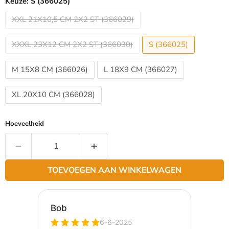
Keuze:
S (366025)
XXL 21X10,5 CM 2X2 ST (366029)
XXXL 23X12 CM 2X2 ST (366030)
S (366025)
M 15X8 CM (366026)
L 18X9 CM (366027)
XL 20X10 CM (366028)
Hoeveelheid
TOEVOEGEN AAN WINKELWAGEN