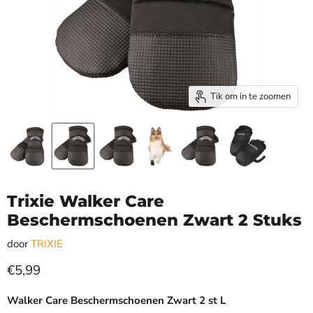
Tik om in te zoomen
Trixie Walker Care
Beschermschoenen Zwart 2 Stuks
door
TRIXIE
Huidige prijs
€5,99
Walker Care Beschermschoenen Zwart 2 st L