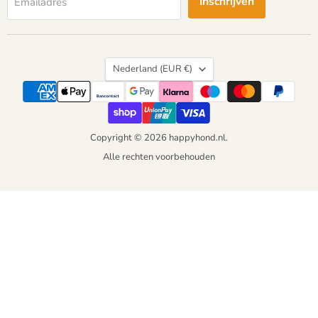
Inschrijven
Emailadres
Land
Nederland
(EUR €)
Copyright © 2026 happyhond.nl.
Alle rechten voorbehouden